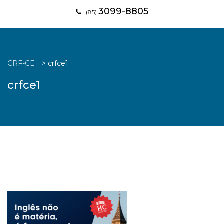
3099-8805
(85)
CRF-CE
>
crfce1
crfce1