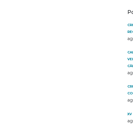
P
CR
RE
ag
CA
VE
CÂ
ag
CR
CO
ag
XV
ag