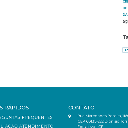
CR
DE
DA
ag
T
TA
S RÁPIDOS
CONTATO
Rua Marcondes Pereira, 116
RGUNTAS FREQUENTES
CEP 60135-222 Dionísio Torr
ALIAÇÃO ATENDIMENTO
Fortaleza - CE