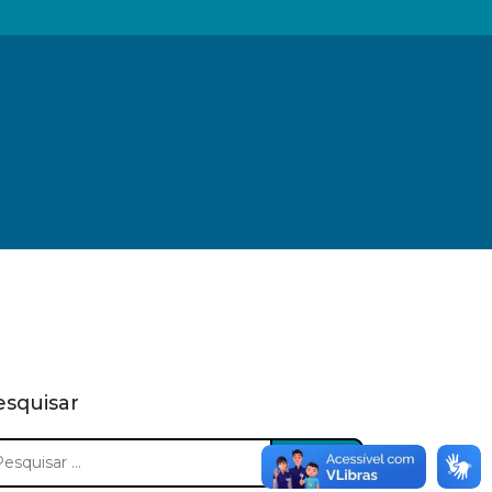
esquisar
squisar
: