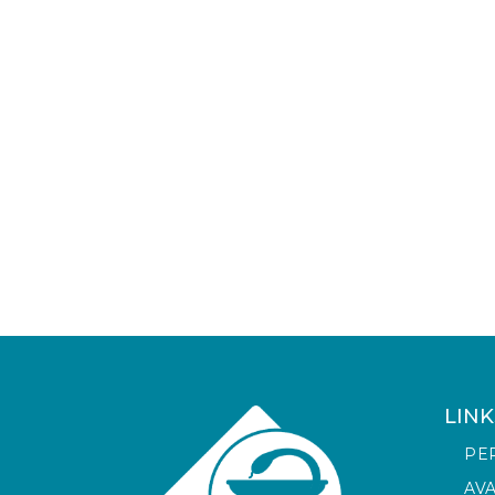
LINK
PE
AV