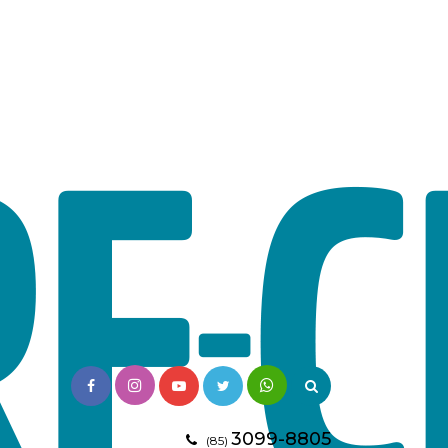
3099-8805
(85)