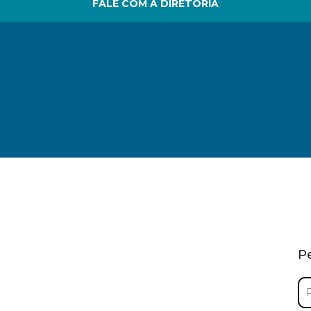
FALE COM A DIRETORIA
P
Pe
por