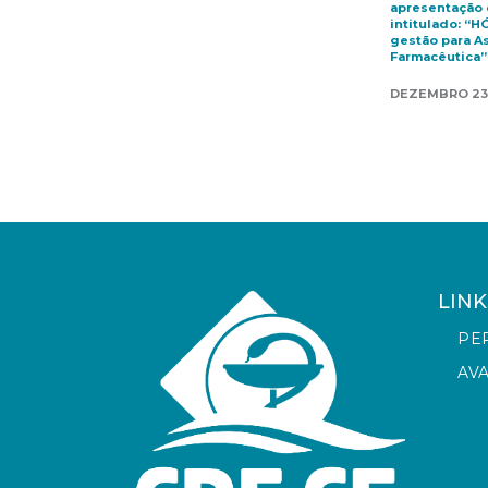
apresentação 
intitulado: “H
gestão para A
Farmacêutica”
DEZEMBRO 23
LINK
PE
AV