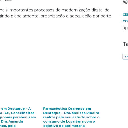
ag
is importantes processos de modernização digital da
CR
igindo planejamento, organização e adequação por parte
CO
ag
T
TA
 em Destaque – A
Farmacêutica Cearense em
RF-CE, Conselheiros
Destaque – Dra. Melissa Ribeiro
gionais parabenizam
realiza pelo seu estudo sobre o
a Dra. Amanda
consumo de Losartana com o
nco, pela
objetivo de aprimorar a