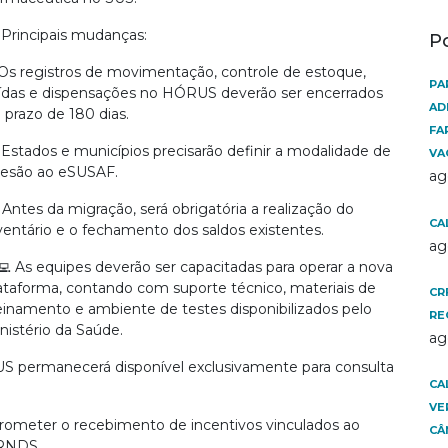
 Principais mudanças:
P
Os registros de movimentação, controle de estoque,
PA
ídas e dispensações no HÓRUS deverão ser encerrados
AD
 prazo de 180 dias.
FA
 Estados e municípios precisarão definir a modalidade de
VA
esão ao eSUSAF.
ag
 Antes da migração, será obrigatória a realização do
CA
ventário e o fechamento dos saldos existentes.
ag
‍💻 As equipes deverão ser capacitadas para operar a nova
ataforma, contando com suporte técnico, materiais de
CR
einamento e ambiente de testes disponibilizados pelo
RE
nistério da Saúde.
ag
US permanecerá disponível exclusivamente para consulta
CA
VE
ometer o recebimento de incentivos vinculados ao
CÂ
 RNDS.