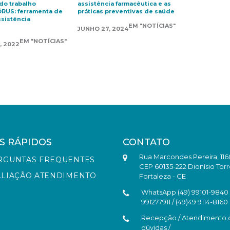
do trabalho
assistência farmacêutica e as
ÓRUS: ferramenta de
práticas preventivas de saúde
ssistência
EM "NOTÍCIAS"
JUNHO 27, 2024
EM "NOTÍCIAS"
, 2022
S RÁPIDOS
CONTATO
Rua Marcondes Pereira, 116
RGUNTAS FREQUENTES
CEP 60135-222 Dionísio Torr
ALIAÇÃO ATENDIMENTO
Fortaleza - CE
WhatsApp (49) 99101-9840 /
991277911 / (49)49 9114-8160
Recepção / Atendimento 
dúvidas /