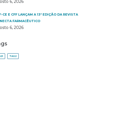
osto 6, 2026
F-CE E CFF LANÇAM A 13ª EDIÇÃO DA REVISTA
NECTA FARMACÊUTICO
osto 6, 2026
ags
G1
TAG2