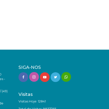
SIGA-NOS
0
es -
 (49)
Visitas
Visitas Hoje: 12841
de
Total de Visitas: 9837765