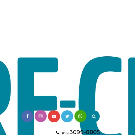
3099-8805
(85)