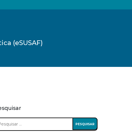
tica (eSUSAF)
esquisar
squisar
: