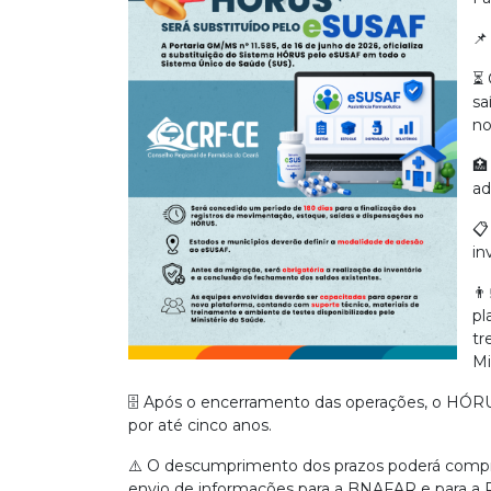
📌
⏳ 
sa
no
🏥
ad
📋
in
👨
pl
tr
Mi
🗄️ Após o encerramento das operações, o HÓR
por até cinco anos.
⚠️ O descumprimento dos prazos poderá compr
envio de informações para a BNAFAR e para a