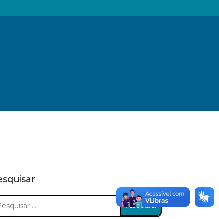
esquisar
squisar
: