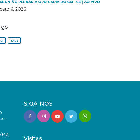
 REUNIÃO PLENÁRIA ORDINÁRIA DO CRF-CE | AO VIVO
osto 6, 2026
ags
G1
TAG2
SIGA-NOS
0
es -
 (49)
Visitas