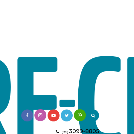
3099-8805
(85)