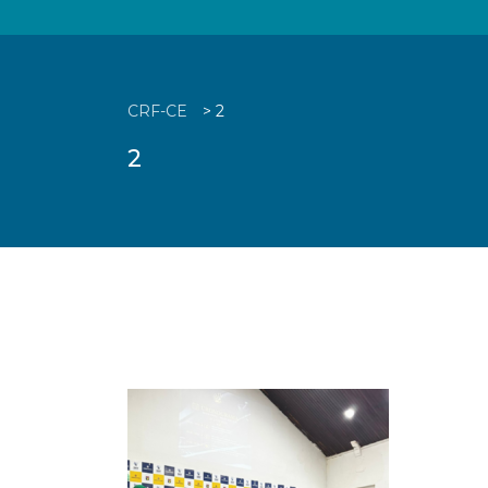
CRF-CE
>
2
2