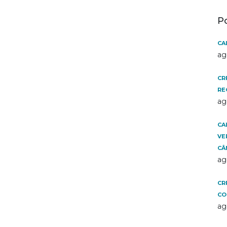
P
CA
ag
CR
RE
ag
CA
VE
CÂ
ag
CR
CO
ag