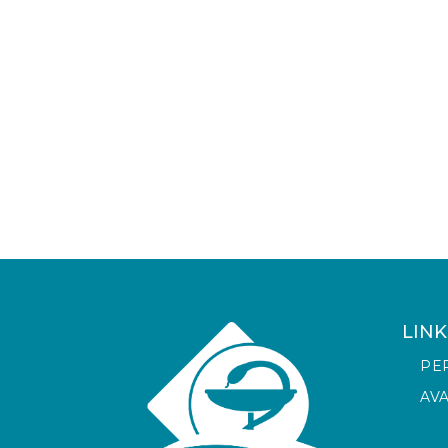
LINK
PE
AV