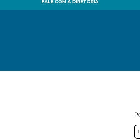
FALE COM A DIRETORIA
P
Pe
por