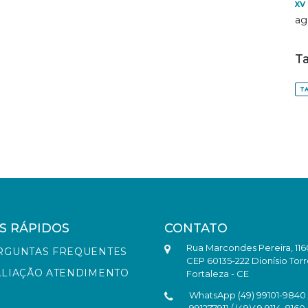
XV
ag
T
TA
S RÁPIDOS
CONTATO
Rua Marcondes Pereira, 116
RGUNTAS FREQUENTES
CEP 60135-222 Dionísio Torr
ALIAÇÃO ATENDIMENTO
Fortaleza - CE
WhatsApp (49) 99101-9840 /