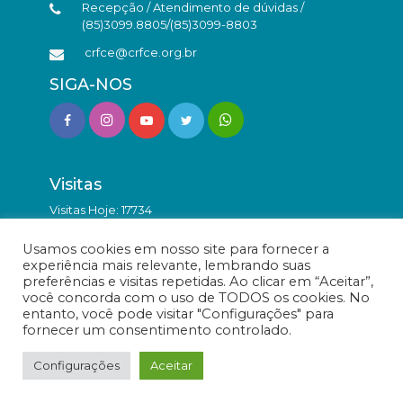
Recepção / Atendimento de dúvidas /
(85)3099.8805/(85)3099-8803
crfce@crfce.org.br
SIGA-NOS
Visitas
Visitas Hoje: 17734
Total de Visitas: 9842662
Usamos cookies em nosso site para fornecer a
experiência mais relevante, lembrando suas
preferências e visitas repetidas. Ao clicar em “Aceitar”,
você concorda com o uso de TODOS os cookies. No
entanto, você pode visitar "Configurações" para
fornecer um consentimento controlado.
© Conselho Regional de Farmácia do Estado do Ceará -
Todos os direitos reservados.
Configurações
Aceitar