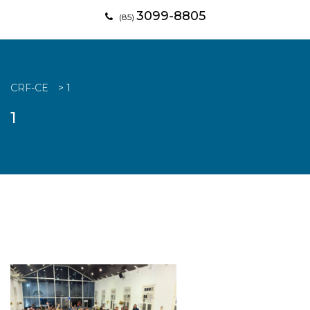
3099-8805
(85)
CRF-CE
>
1
1