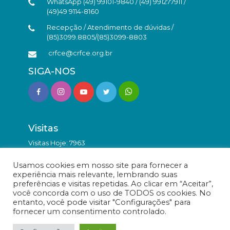
WhatsApp (49) 99101-9840 / (49) 991277911 /
(49)49 9114-8160
Recepção / Atendimento de dúvidas /
(85)3099.8805/(85)3099-8803
crfce@crfce.org.br
SIGA-NOS
Visitas
Visitas Hoje: 7963
Total de Visitas: 9852691
Usamos cookies em nosso site para fornecer a
experiência mais relevante, lembrando suas
preferências e visitas repetidas. Ao clicar em “Aceitar”,
você concorda com o uso de TODOS os cookies. No
entanto, você pode visitar "Configurações" para
fornecer um consentimento controlado.
© Conselho Regional de Farmácia do Estado do Ceará -